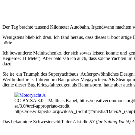
Der Tag brachte tausend Kilometer Autobahn. Irgendwann machten wir 
Wenigstens blieb ich dran. Ich fand heraus, dass dieses u-boot-arti
hörte.
Ich bewunderte Melnitschenko, der sich sowas leisten konnte und gen
Begierde: 11 Meter). Aber bald sah ich auch, dass solche Yachten im
dazu.
Sie
ist ein Triumph des Superyachtbaus: Außergewöhnliches Design, t
Werftindustrie ist führend im Bau großer Megayachten. Als Steampu
diente dieser Bug Kriegsfahrzeugen als Rammsporn, hatte aber auch s
CC BY-SA 3.0 – Matthias Kabel, https://creativecommons.org/l
sa/3.0/#ref-appropriate-credit,
https://de.wikipedia.org/wiki/A_(Schiff)#/media/Datei:A_(shi
Das bekanntere Schwesterschiff der
A
ist die
SY (für Sailing Yacht) A