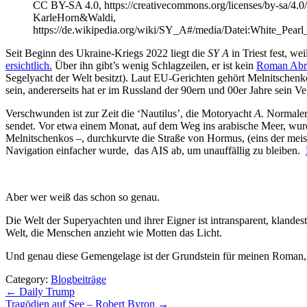
CC BY-SA 4.0, https://creativecommons.org/licenses/by-sa/4.0/
KarleHorn&Waldi,
https://de.wikipedia.org/wiki/SY_A#/media/Datei:White_Pear
Seit Beginn des Ukraine-Kriegs 2022 liegt die
SY A
in Triest fest, we
ersichtlich.
Über ihn gibt’s wenig Schlagzeilen, er ist kein
Roman Abr
Segelyacht der Welt besitzt). Laut EU-Gerichten gehört Melnitschenko 
sein, andererseits hat er im Russland der 90ern und 00er Jahre sei
Verschwunden ist zur Zeit die ‘Nautilus’, die Motoryacht
A.
Normaler
sendet. Vor etwa einem Monat, auf dem Weg ins arabische Meer, wur
Melnitschenkos –, durchkurvte die Straße von Hormus, (eins der meist
Navigation einfacher wurde, das AIS ab, um unauffällig zu bleiben.
Aber wer weiß das schon so genau.
Die Welt der Superyachten und ihrer Eigner ist intransparent, klande
Welt, die Menschen anzieht wie Motten das Licht.
Und genau diese Gemengelage ist der Grundstein für meinen Roman, 
Category:
Blogbeiträge
Beitragsnavigation
← Daily Trump
Tragödien auf See – Robert Byron →