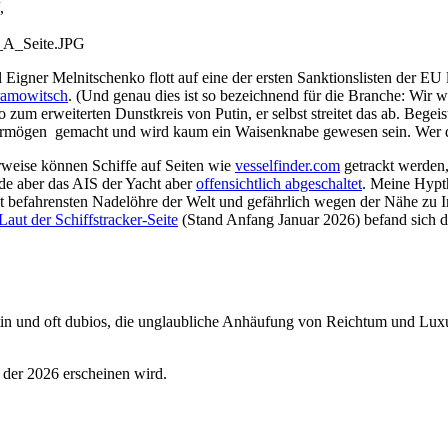
,
l_A_Seite.JPG
il Eigner Melnitschenko flott auf eine der ersten Sanktionslisten der EU 
amowitsch
. (Und genau dies ist so bezeichnend für die Branche: Wir wi
zum erweiterten Dunstkreis von Putin, er selbst streitet das ab. Begeis
n Vermögen gemacht und wird kaum ein Waisenknabe gewesen sein. Wer d
weise können Schiffe auf Seiten wie
vesselfinder.com
getrackt werden,
de aber das AIS der Yacht aber
offensichtlich abgeschaltet
. Meine Hypt
 befahrensten Nadelöhre der Welt und gefährlich wegen der Nähe zu Iran
Laut der Schiffstracker-Seite
(Stand Anfang Januar 2026) befand sich 
stin und oft dubios, die unglaubliche Anhäufung von Reichtum und Luxus
der 2026 erscheinen wird.