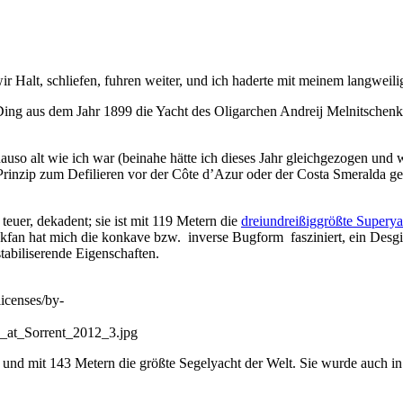
Halt, schliefen, fuhren weiter, und ich haderte mit meinem langweili
ge Ding aus dem Jahr 1899 die Yacht des Oligarchen Andreij Melnitsch
auso alt wie ich war (beinahe hätte ich dieses Jahr gleichgezogen und
 Prinzip zum Defilieren vor der Côte d’Azur oder der Costa Smeralda 
euer, dekadent; sie ist mit 119 Metern die
dreiundreißiggrößte Superya
nkfan hat mich die konkave bzw. inverse Bugform fasziniert, ein Des
tabiliserende Eigenschaften.
icenses/by-
p)_at_Sorrent_2012_3.jpg
und mit 143 Metern die größte Segelyacht der Welt. Sie wurde auch in 