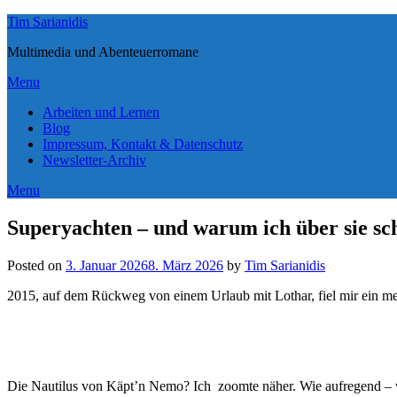
Tim Sarianidis
Multimedia und Abenteuerromane
Menu
Arbeiten und Lernen
Blog
Impressum, Kontakt & Datenschutz
Newsletter-Archiv
Menu
Superyachten – und warum ich über sie sc
Posted on
3. Januar 2026
8. März 2026
by
Tim Sarianidis
2015, auf dem Rückweg von einem Urlaub mit Lothar, fiel mir ein me
Die Nautilus von Käpt’n Nemo? Ich zoomte näher. Wie aufregend – 